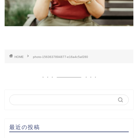
HOME
photo-1563637894877-e16a4c5af280
最近の投稿