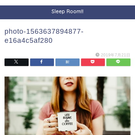
Sleep Room!!
photo-1563637894877-
e16a4c5af280
2019年7月21日