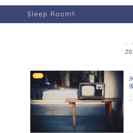
Sleep Room!!
― 
2
人物
こ
っ