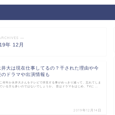
ARCHIVES ―
019年 12月
永井大は現在仕事してるの？干された理由や今
後のドラマや出演情報も
こ何年か永井大さんをテレビで拝見する事がめっきり減って、忘れてしま
ている方も多いのではないでしょうか。 昔はドラマをはじめ、TVに …
2019年12月14日