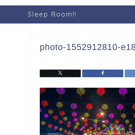
Sleep Room!!
photo-1552912810-e1